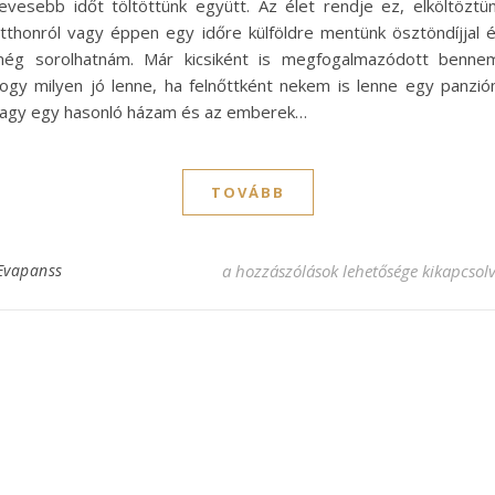
evesebb időt töltöttünk együtt. Az élet rendje ez, elköltöztü
tthonról vagy éppen egy időre külföldre mentünk ösztöndíjjal 
ég sorolhatnám. Már kicsiként is megfogalmazódott benne
ogy milyen jó lenne, ha felnőttként nekem is lenne egy panzi
agy egy hasonló házam és az emberek…
TOVÁBB
Lett egy saját panzióm bejegyzéshez
Evapanss
a hozzászólások lehetősége kikapcsol