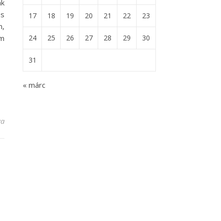
nk
és
17
18
19
20
21
22
23
m,
óm
24
25
26
27
28
29
30
31
« márc
va