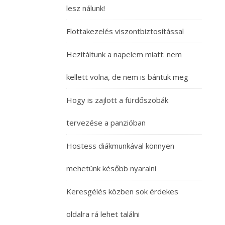
lesz nálunk!
Flottakezelés viszontbiztosítással
Hezitáltunk a napelem miatt: nem
kellett volna, de nem is bántuk meg
Hogy is zajlott a fürdőszobák
tervezése a panzióban
Hostess diákmunkával könnyen
mehetünk később nyaralni
Keresgélés közben sok érdekes
oldalra rá lehet találni