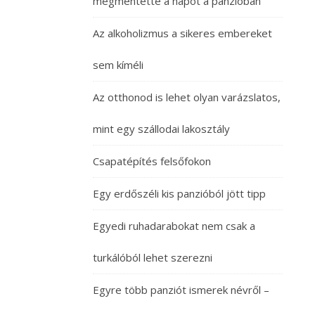
megmentette a napot a panzióban
Az alkoholizmus a sikeres embereket
sem kíméli
Az otthonod is lehet olyan varázslatos,
mint egy szállodai lakosztály
Csapatépítés felsőfokon
Egy erdőszéli kis panzióból jött tipp
Egyedi ruhadarabokat nem csak a
turkálóból lehet szerezni
Egyre több panziót ismerek névről –