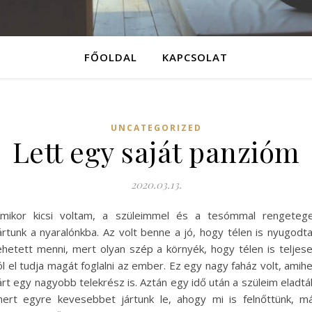
FŐOLDAL
KAPCSOLAT
UNCATEGORIZED
Lett egy saját panzióm
2020.03.13.
mikor kicsi voltam, a szüleimmel és a tesómmal rengeteg
ártunk a nyaralónkba. Az volt benne a jó, hogy télen is nyugodt
ehetett menni, mert olyan szép a környék, hogy télen is teljes
ól el tudja magát foglalni az ember. Ez egy nagy faház volt, amih
árt egy nagyobb telekrész is. Aztán egy idő után a szüleim eladtá
ert egyre kevesebbet jártunk le, ahogy mi is felnőttünk, m