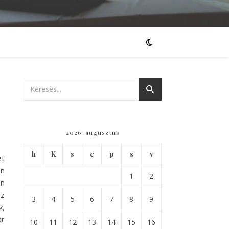
2026. augusztus
h
K
s
c
p
s
v
et
an
1
2
en
ez
3
4
5
6
7
8
9
k,
ár
10
11
12
13
14
15
16