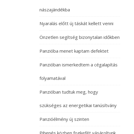
nászajándékba
Nyaralás előtt új táskát kellett venni
Önzetlen segítség bizonytalan időkben
Panzióba menet kaptam defektet
Panzióban ismerkedtem a cégalapítás
folyamatával
Panzióban tudtuk meg, hogy
szükséges az energetikai tanúsítvány
Panzióélmény új szinten
Pihenés közben fogkefét vásároltunk