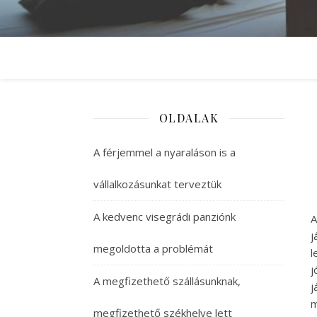
OLDALAK
A férjemmel a nyaraláson is a
vállalkozásunkat terveztük
A kedvenc visegrádi panziónk
A
j
megoldotta a problémát
l
j
A megfizethető szállásunknak,
j
m
megfizethető székhelye lett