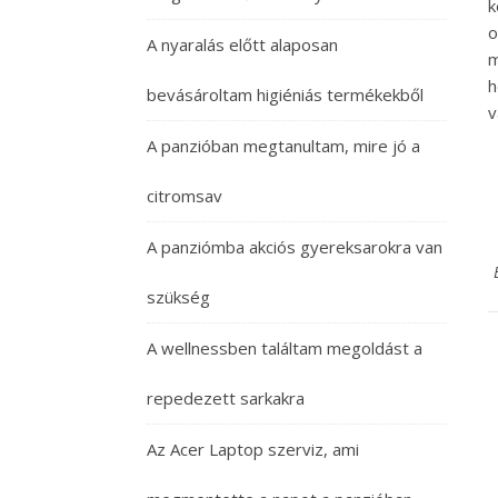
k
o
A nyaralás előtt alaposan
m
h
bevásároltam higiéniás termékekből
v
A panzióban megtanultam, mire jó a
citromsav
A panziómba akciós gyereksarokra van
szükség
A wellnessben találtam megoldást a
repedezett sarkakra
Az Acer Laptop szerviz, ami