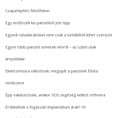
Csapatépítés felsőfokon
Egy erdőszéli kis panzióból jött tipp
Egyedi ruhadarabokat nem csak a turkálóból lehet szerezni
Egyre több panziót ismerek névről – az üzleti utak
árnyoldalai
Elektromosra váltottunk: megújult a panziónk fűtési
rendszere
Épp vakációztunk, amikor SOS segítség kellett otthonra
Érdekelnek a fogászati implantátum árak? Itt