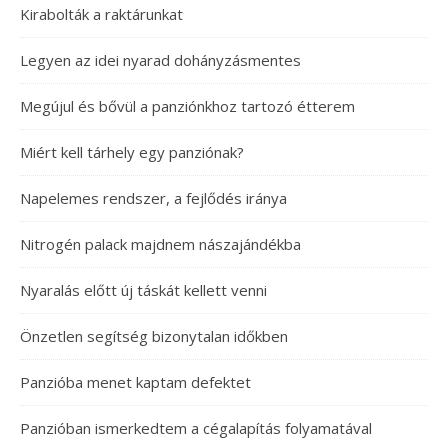
Kirabolták a raktárunkat
Legyen az idei nyarad dohányzásmentes
Megújul és bővül a panziónkhoz tartozó étterem
Miért kell tárhely egy panziónak?
Napelemes rendszer, a fejlődés iránya
Nitrogén palack majdnem nászajándékba
Nyaralás előtt új táskát kellett venni
Önzetlen segítség bizonytalan időkben
Panzióba menet kaptam defektet
Panzióban ismerkedtem a cégalapítás folyamatával