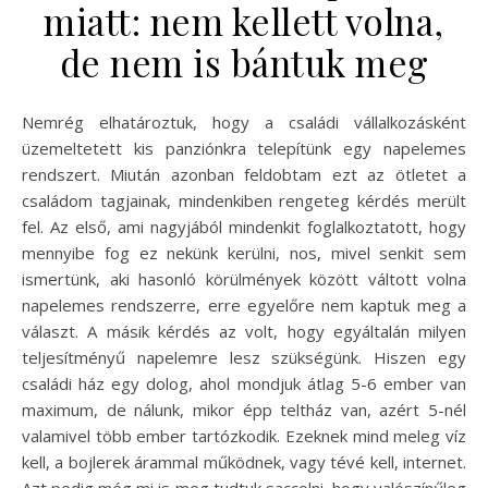
miatt: nem kellett volna,
de nem is bántuk meg
Nemrég elhatároztuk, hogy a családi vállalkozásként
üzemeltetett kis panziónkra telepítünk egy napelemes
rendszert. Miután azonban feldobtam ezt az ötletet a
családom tagjainak, mindenkiben rengeteg kérdés merült
fel. Az első, ami nagyjából mindenkit foglalkoztatott, hogy
mennyibe fog ez nekünk kerülni, nos, mivel senkit sem
ismertünk, aki hasonló körülmények között váltott volna
napelemes rendszerre, erre egyelőre nem kaptuk meg a
választ. A másik kérdés az volt, hogy egyáltalán milyen
teljesítményű napelemre lesz szükségünk. Hiszen egy
családi ház egy dolog, ahol mondjuk átlag 5-6 ember van
maximum, de nálunk, mikor épp teltház van, azért 5-nél
valamivel több ember tartózkodik. Ezeknek mind meleg víz
kell, a bojlerek árammal működnek, vagy tévé kell, internet.