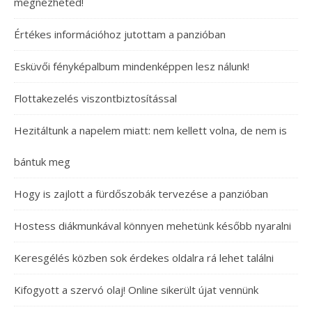
megnézheted!
Értékes információhoz jutottam a panzióban
Esküvői fényképalbum mindenképpen lesz nálunk!
Flottakezelés viszontbiztosítással
Hezitáltunk a napelem miatt: nem kellett volna, de nem is
bántuk meg
Hogy is zajlott a fürdőszobák tervezése a panzióban
Hostess diákmunkával könnyen mehetünk később nyaralni
Keresgélés közben sok érdekes oldalra rá lehet találni
Kifogyott a szervó olaj! Online sikerült újat vennünk