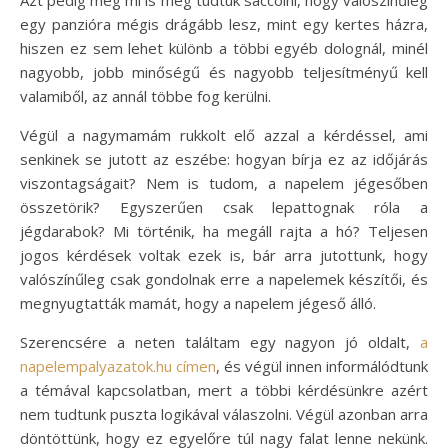
Azt pedig még mi is meg tudtuk saccolni, hogy valószínűleg
egy panzióra mégis drágább lesz, mint egy kertes házra,
hiszen ez sem lehet különb a többi egyéb dolognál, minél
nagyobb, jobb minőségű és nagyobb teljesítményű kell
valamiből, az annál többe fog kerülni.
Végül a nagymamám rukkolt elő azzal a kérdéssel, ami
senkinek se jutott az eszébe: hogyan bírja ez az időjárás
viszontagságait? Nem is tudom, a napelem jégesőben
összetörik? Egyszerűen csak lepattognak róla a
jégdarabok? Mi történik, ha megáll rajta a hó? Teljesen
jogos kérdések voltak ezek is, bár arra jutottunk, hogy
valószínűleg csak gondolnak erre a napelemek készítői, és
megnyugtatták mamát, hogy a napelem jégeső álló.
Szerencsére a neten találtam egy nagyon jó oldalt,
a
napelempalyazatok.hu címen
, és végül innen informálódtunk
a témával kapcsolatban, mert a többi kérdésünkre azért
nem tudtunk puszta logikával válaszolni. Végül azonban arra
döntöttünk, hogy ez egyelőre túl nagy falat lenne nekünk.