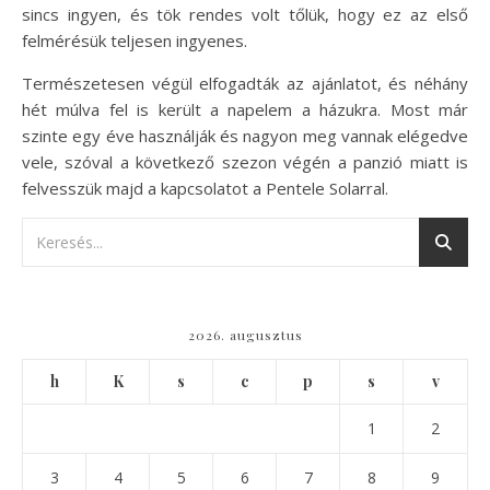
sincs ingyen, és tök rendes volt tőlük, hogy ez az első
felmérésük teljesen ingyenes.
Természetesen végül elfogadták az ajánlatot, és néhány
hét múlva fel is került a napelem a házukra. Most már
szinte egy éve használják és nagyon meg vannak elégedve
vele, szóval a következő szezon végén a panzió miatt is
felvesszük majd a kapcsolatot a Pentele Solarral.
2026. augusztus
h
K
s
c
p
s
v
1
2
3
4
5
6
7
8
9