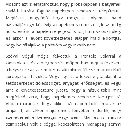
Viszont azt is elhatároztuk, hogy próbaképpen a bátyámék
családi házára fogunk napelemes rendszert telepítettni.
Meglátjuk, nagyjából hogy megy a folyamat, hadd
használják egy-két évig a napelemes rendszert, lesz addig
hó is, eső is, a napelemre jégeső is fog hullni valószínűleg,
és akkor a levont következtetés alapján majd eldöntjük,
hogy bevállaljuk-e a panzióra vagy inkább nem.
Szóval végül mégis felvettük a Pentele Solarral a
kapcsolatot, és a megbeszélt időpontban meg is érkezett
a helyszínre a szakemberük, aki mindenféle szempontokból
körbejárta a házukat. Megvizsgálta a fekvését, tájolását, a
tetőszerkezet dőlésszögét, anyagát, erősségét, és végül
arra a következtetésre jutott, hogy a házuk több mint
megfelelő, arra, hogy napelemes rendszer kerüljön rá.
Abban maradtak, hogy akkor pár napon belül érkezik az
árajánlat, és akkor majd ennek fényében eldöntik, hogy
szeretnének-e belevágni vagy sem. Már ez is annyira
szimpatikus volt a céggel kapcsolatban! Manapság semmi