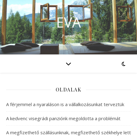
EVA
Pansio
OLDALAK
A férjemmel a nyaraláson is a vállalkozásunkat terveztük
A kedvenc visegrádi panziónk megoldotta a problémát
A megfizethető szállásunknak, megfizethető székhelye lett