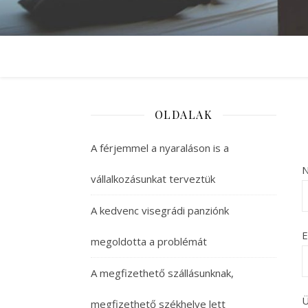
OLDALAK
A férjemmel a nyaraláson is a
N
vállalkozásunkat terveztük
A kedvenc visegrádi panziónk
E
megoldotta a problémát
A megfizethető szállásunknak,
Ü
megfizethető székhelye lett