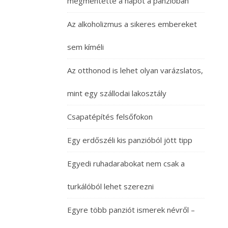
megmentette a napot a panzióban
Az alkoholizmus a sikeres embereket
sem kíméli
Az otthonod is lehet olyan varázslatos,
mint egy szállodai lakosztály
Csapatépítés felsőfokon
Egy erdőszéli kis panzióból jött tipp
Egyedi ruhadarabokat nem csak a
turkálóból lehet szerezni
Egyre több panziót ismerek névről –