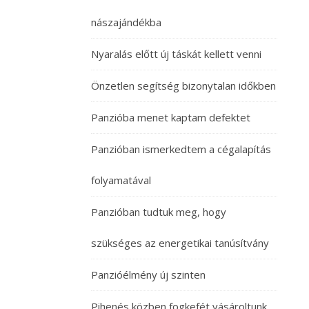
nászajándékba
Nyaralás előtt új táskát kellett venni
Önzetlen segítség bizonytalan időkben
Panzióba menet kaptam defektet
Panzióban ismerkedtem a cégalapítás
folyamatával
Panzióban tudtuk meg, hogy
szükséges az energetikai tanúsítvány
Panzióélmény új szinten
Pihenés közben fogkefét vásároltunk