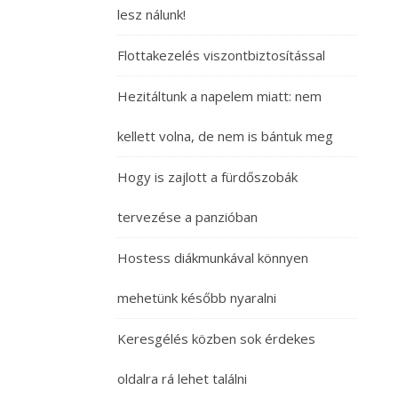
lesz nálunk!
Flottakezelés viszontbiztosítással
Hezitáltunk a napelem miatt: nem
kellett volna, de nem is bántuk meg
Hogy is zajlott a fürdőszobák
tervezése a panzióban
Hostess diákmunkával könnyen
mehetünk később nyaralni
Keresgélés közben sok érdekes
oldalra rá lehet találni