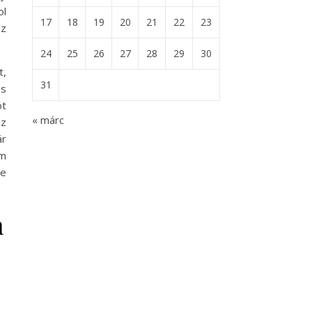
ol
17
18
19
20
21
22
23
sz
24
25
26
27
28
29
30
t,
31
es
ót
« márc
az
ár
em
je
n