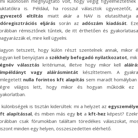
mi különösen megnyugtató volt, hogy végig figyelmeztetnek
uktatókra is. Például, ha rosszul választok ügyvezetőt, 
gyvezető eltiltás
miatt akár a NAV is elutasíthatja 
dóregisztrációs eljárás
során az
adószám kiadását
. Ez
orábban rémisztőnek tűntek, de itt érthetően és gyakorlatias
agyarázzák el, mire kell ügyelni.
agyon tetszett, hogy külön részt szentelnek annak, mikor 
ogyan kell benyújtani a
székhely befogadó nyilatkozatot
, mik
égnév választás
kritériumai, illetve hogy mikor kell
aláírá
ímpéldányt vagy aláírásmintát
készíttetnem. A gyakr
mlegetett
nulla forintos kft alapítás
sem maradt homályban
égre világos lett, hogy mikor és hogyan működik ez
yakorlatban.
 különbségek is tisztán kiderültek: mi a helyzet az
egyszemély
ft alapítással
, és miben más egy
bt
a
kft-hez
képest? Ezek
orábban csak fórumokban találtam töredékes válaszokat, mo
iszont minden egy helyen, összeszedetten elérhető.