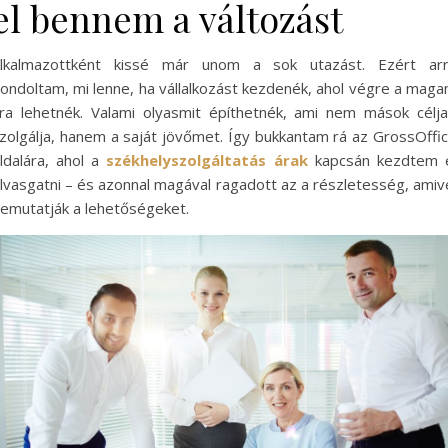
el bennem a változást
lkalmazottként kissé már unom a sok utazást. Ezért ar
ondoltam, mi lenne, ha vállalkozást kezdenék, ahol végre a mag
ra lehetnék. Valami olyasmit építhetnék, ami nem mások célja
zolgálja, hanem a saját jövőmet. Így bukkantam rá az GrossOffi
ldalára, ahol a
székhelyszolgáltatás árak
kapcsán kezdtem 
lvasgatni – és azonnal magával ragadott az a részletesség, amiv
emutatják a lehetőségeket.