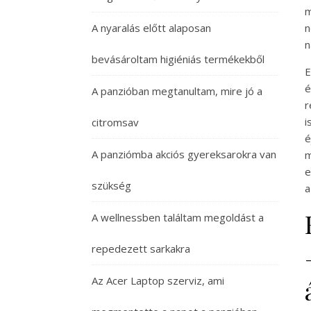
m
A nyaralás előtt alaposan
n
n
bevásároltam higiéniás termékekből
E
é
A panzióban megtanultam, mire jó a
r
i
citromsav
é
A panziómba akciós gyereksarokra van
m
e
szükség
a
A wellnessben találtam megoldást a
repedezett sarkakra
Az Acer Laptop szerviz, ami