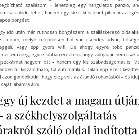
egbízható szállásom – lehetőleg egy hangulatos panzió, ah
emcsak aludni lehet, hanem egy kicsit ki is lehet pihenni az egé
apos pörgést.
gy idő után már rutinosan böngészem a szálláskereső oldalaka
s tudom, melyik településen hol van csendes udvar, bőség
eggeli, vagy épp gyors wifi. De ahogy egyre több panzi
smertem meg, egyre jobban éreztem, hogy valójában nem csak 
jszakáimat hagyom ott – hanem egy kis szabadságomat is. M
inden túl kiszámítható, túl automatikus. Talán épp ezért kezdt
l azon gondolkodni, hogy elég volt az állandó rohanásból – és ide
 saját lábamra állni.
Egy új kezdet a magam útjá
– a székhelyszolgáltatás
árakról szóló oldal indította