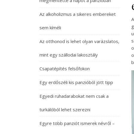
megmentette a napot a panzióban
Az alkoholizmus a sikeres embereket
A
g
sem kíméli
u
s
Az otthonod is lehet olyan varázslatos,
o
mint egy szállodai lakosztály
o
b
Csapatépítés felsőfokon
Egy erdőszéli kis panzióból jött tipp
Egyedi ruhadarabokat nem csak a
turkálóból lehet szerezni
Egyre több panziót ismerek névről –