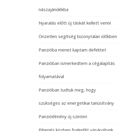
nászajándékba
Nyaralás előtt új táskát kellett venni
Önzetlen segítség bizonytalan időkben
Panzióba menet kaptam defektet
Panzióban ismerkedtem a cégalapítás
folyamatával
Panzióban tudtuk meg, hogy
szükséges az energetikai tanúsítvány
Panzióélmény új szinten
Pihenés közben fogkefét vásároltunk