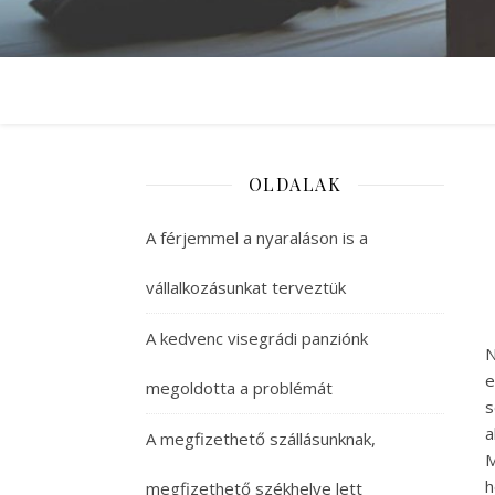
OLDALAK
A férjemmel a nyaraláson is a
vállalkozásunkat terveztük
A kedvenc visegrádi panziónk
N
e
megoldotta a problémát
a
A megfizethető szállásunknak,
M
h
megfizethető székhelye lett