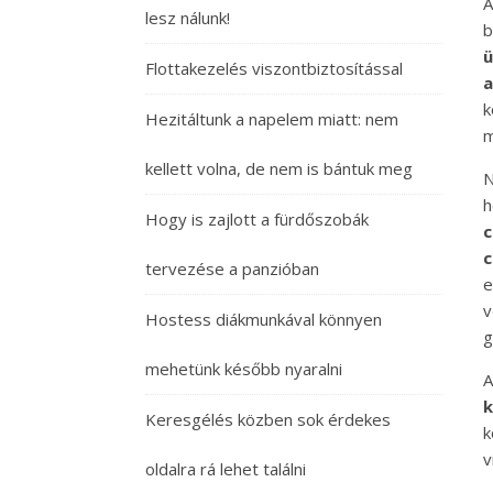
A
lesz nálunk!
b
ü
Flottakezelés viszontbiztosítással
a
k
Hezitáltunk a napelem miatt: nem
m
kellett volna, de nem is bántuk meg
N
h
Hogy is zajlott a fürdőszobák
c
c
tervezése a panzióban
e
v
Hostess diákmunkával könnyen
g
mehetünk később nyaralni
A
k
Keresgélés közben sok érdekes
k
v
oldalra rá lehet találni