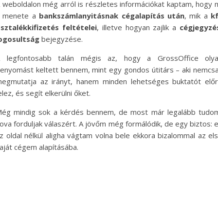
 weboldalon még arról is részletes információkat kaptam, hogy 
 menete a
bankszámlanyitásnak cégalapítás után
, mik a
k
sztalékkifizetés feltételei
, illetve hogyan zajlik a
cégjegyzé
ogosultság
bejegyzése.
 legfontosabb talán mégis az, hogy a GrossOffice oly
enyomást keltett bennem, mint egy gondos útitárs – aki nemcs
egmutatja az irányt, hanem minden lehetséges buktatót elő
elez, és segít elkerülni őket.
ég mindig sok a kérdés bennem, de most már legalább tudo
ova forduljak válaszért. A jövőm még formálódik, de egy biztos: 
z oldal nélkül aligha vágtam volna bele ekkora bizalommal az el
aját cégem alapításába.