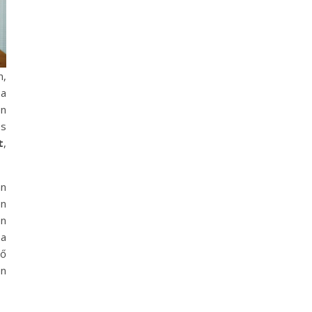
m,
 a
en
es
t
,
an
en
en
 a
ő
n