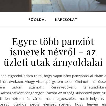
FŐOLDAL
KAPCSOLAT
Egyre több panziót
ismerek névről – az
üzleti utak árnyoldalai
éha elgondolkodom rajta, hogy vajon hány panzióban aludtam 
lmúlt években. Ahogy visszapörgetem az emlékeimet, már öss
sem tudom számolni. Kereskedőként, tanácsadóként
lkalmazottként rengeteget utazom az ország különböző pontjair
inden héten más város, más megbeszélés, másik helyszín.
osszú utakhoz pedig elengedhetetlen, hogy legyen e