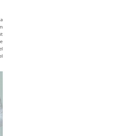
ra
am
it
ce
el
el