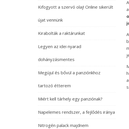
A
Kifogyott a szervó olaj! Online sikerült
a
o
újat vennünk
j
Kirabolták a raktárunkat
A
b
Legyen az idei nyarad
m
j
dohányzásmentes
M
Megújul és bővül a panziónkhoz
h
a
tartozó étterem
s
Miért kell tárhely egy panziónak?
Napelemes rendszer, a fejlődés iránya
Nitrogén palack majdnem