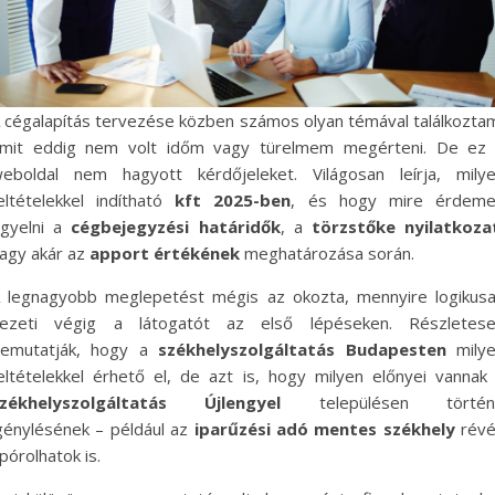
 cégalapítás tervezése közben számos olyan témával találkozta
mit eddig nem volt időm vagy türelmem megérteni. De ez
eboldal nem hagyott kérdőjeleket. Világosan leírja, mily
eltételekkel indítható
kft 2025-ben
, és hogy mire érdem
igyelni a
cégbejegyzési határidők
, a
törzstőke nyilatkoza
agy akár az
apport értékének
meghatározása során.
 legnagyobb meglepetést mégis az okozta, mennyire logikus
ezeti végig a látogatót az első lépéseken. Részletes
emutatják, hogy a
székhelyszolgáltatás Budapesten
mily
eltételekkel érhető el, de azt is, hogy milyen előnyei vannak
zékhelyszolgáltatás Újlengyel
településen történ
génylésének – például az
iparűzési adó mentes székhely
révé
pórolhatok is.