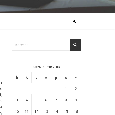
2026. augusztus
h
K
s
c
p
s
v
az
ze
1
2
,
3
4
5
6
7
8
9
a.
 A
10
11
12
13
14
15
16
gy