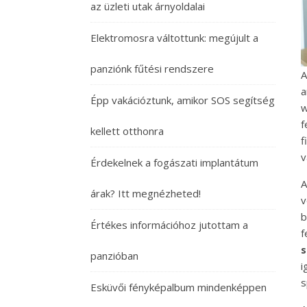
az üzleti utak árnyoldalai
Elektromosra váltottunk: megújult a
panziónk fűtési rendszere
A
a
Épp vakációztunk, amikor SOS segítség
w
f
kellett otthonra
f
v
Érdekelnek a fogászati implantátum
A
árak? Itt megnézheted!
v
b
Értékes információhoz jutottam a
f
s
panzióban
i
s
Esküvői fényképalbum mindenképpen