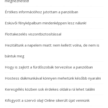
megnézheted!
Értékes információhoz jutottam a panzióban
Esküvői fényképalbum mindenképpen lesz nálunk!
Flottakezelés viszontbiztosítással
Hezitáltunk a napelem miatt: nem kellett volna, de nem is
bántuk meg
Hogy is zajlott a fürdőszobák tervezése a panzióban
Hostess diákmunkával könnyen mehetünk később nyaralni
Keresgélés közben sok érdekes oldalra rá lehet találni
Kifogyott a szervó olaj! Online sikerült újat vennünk