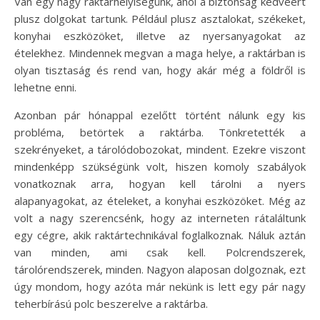
Van egy nagy raktárhelyiségünk, ahol a biztonság kedvéért
plusz dolgokat tartunk. Például plusz asztalokat, székeket,
konyhai eszközöket, illetve az nyersanyagokat az
ételekhez. Mindennek megvan a maga helye, a raktárban is
olyan tisztaság és rend van, hogy akár még a földről is
lehetne enni.
Azonban pár hónappal ezelőtt történt nálunk egy kis
probléma, betörtek a raktárba. Tönkretették a
szekrényeket, a tárolódobozokat, mindent. Ezekre viszont
mindenképp szükségünk volt, hiszen komoly szabályok
vonatkoznak arra, hogyan kell tárolni a nyers
alapanyagokat, az ételeket, a konyhai eszközöket. Még az
volt a nagy szerencsénk, hogy az interneten rátaláltunk
egy cégre, akik raktártechnikával foglalkoznak. Náluk aztán
van minden, ami csak kell. Polcrendszerek,
tárolórendszerek, minden. Nagyon alaposan dolgoznak, ezt
úgy mondom, hogy azóta már nekünk is lett egy pár nagy
teherbírású polc beszerelve a raktárba.