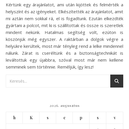
Kértünk egy árajánlatot, ami után kijöttek és felmérték a
helyszínt és az igényeket. Elkészítették az árajánlatot, amit
mi aztán nem sokkal rá, el is fogadtunk. Ezután elkezdték
gyártani a polcot, mit ki is szállítottak és össze is szeretlek
mindent nekünk. Hatalmas segítség volt, ezúton is
köszönjük még egyszer. A raktárban a dolgok végre a
helyükre kerültek, most már tényleg rend a lelke mindennel
nálunk. Zárat is cseréltünk és a biztonságtechnikát is
leváltottuk egy újabbra, szóval most már nem kellene
semminek sem történnie. Reméljük, így lesz!
2026. augusztus
h
K
s
c
p
s
v