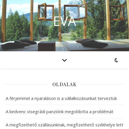
EVA
Pansio
OLDALAK
A férjemmel a nyaraláson is a vállalkozásunkat terveztük
A kedvenc visegrádi panziónk megoldotta a problémát
A megfizethető szállásunknak, megfizethető székhelye lett