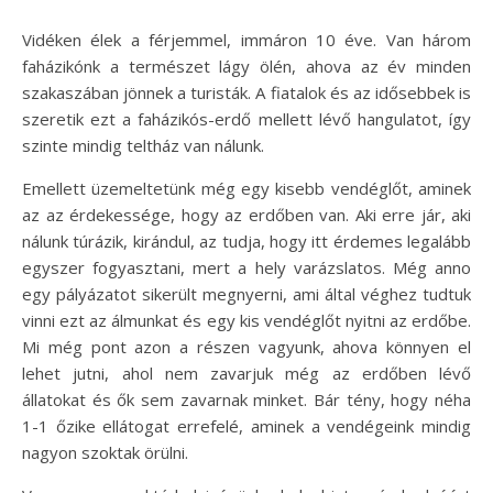
Vidéken élek a férjemmel, immáron 10 éve. Van három
faházikónk a természet lágy ölén, ahova az év minden
szakaszában jönnek a turisták. A fiatalok és az idősebbek is
szeretik ezt a faházikós-erdő mellett lévő hangulatot, így
szinte mindig teltház van nálunk.
Emellett üzemeltetünk még egy kisebb vendéglőt, aminek
az az érdekessége, hogy az erdőben van. Aki erre jár, aki
nálunk túrázik, kirándul, az tudja, hogy itt érdemes legalább
egyszer fogyasztani, mert a hely varázslatos. Még anno
egy pályázatot sikerült megnyerni, ami által véghez tudtuk
vinni ezt az álmunkat és egy kis vendéglőt nyitni az erdőbe.
Mi még pont azon a részen vagyunk, ahova könnyen el
lehet jutni, ahol nem zavarjuk még az erdőben lévő
állatokat és ők sem zavarnak minket. Bár tény, hogy néha
1-1 őzike ellátogat errefelé, aminek a vendégeink mindig
nagyon szoktak örülni.