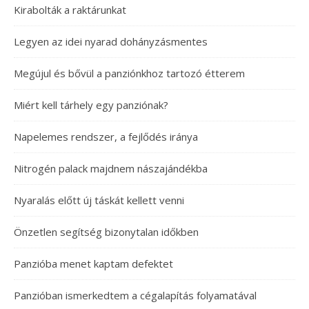
Kirabolták a raktárunkat
Legyen az idei nyarad dohányzásmentes
Megújul és bővül a panziónkhoz tartozó étterem
Miért kell tárhely egy panziónak?
Napelemes rendszer, a fejlődés iránya
Nitrogén palack majdnem nászajándékba
Nyaralás előtt új táskát kellett venni
Önzetlen segítség bizonytalan időkben
Panzióba menet kaptam defektet
Panzióban ismerkedtem a cégalapítás folyamatával