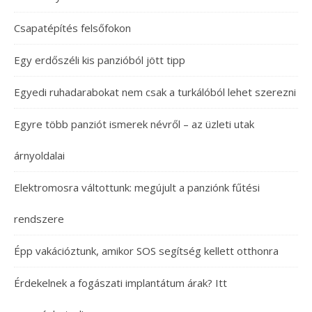
Csapatépítés felsőfokon
Egy erdőszéli kis panzióból jött tipp
Egyedi ruhadarabokat nem csak a turkálóból lehet szerezni
Egyre több panziót ismerek névről – az üzleti utak
árnyoldalai
Elektromosra váltottunk: megújult a panziónk fűtési
rendszere
Épp vakációztunk, amikor SOS segítség kellett otthonra
Érdekelnek a fogászati implantátum árak? Itt