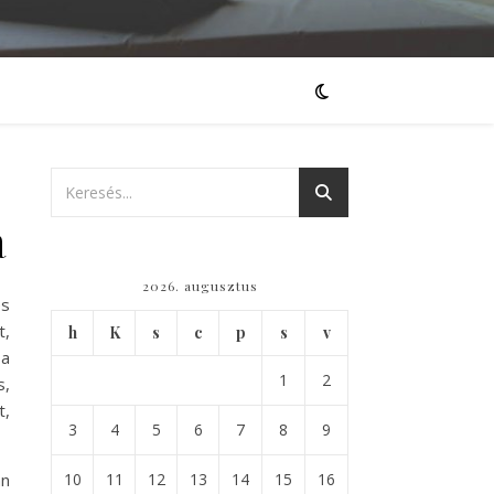
a
2026. augusztus
és
t,
h
K
s
c
p
s
v
 a
1
2
s,
t,
3
4
5
6
7
8
9
án
10
11
12
13
14
15
16