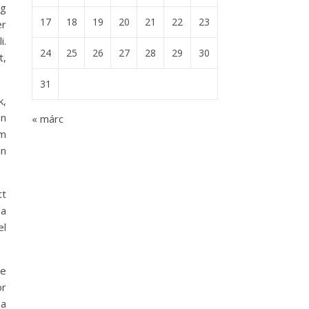
ig
17
18
19
20
21
22
23
er
i.
24
25
26
27
28
29
30
t,
31
k,
én
« márc
om
an
tt
 a
el
ve
or
 a