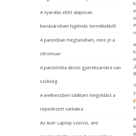
h
e
A nyaralás előtt alaposan
m
P
bevásároltam higiéniás termékekből
r
A panzióban megtanultam, mire jó a
A
h
citromsav
m
„
A panziómba akciós gyereksarokra van
B
szükség
T
s
A wellnessben találtam megoldást a
g
s
repedezett sarkakra
A
Az Acer Laptop szerviz, ami
f
e