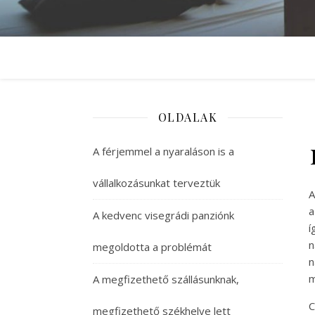
OLDALAK
A férjemmel a nyaraláson is a
vállalkozásunkat terveztük
A
a
A kedvenc visegrádi panziónk
í
n
megoldotta a problémát
n
m
A megfizethető szállásunknak,
C
megfizethető székhelye lett