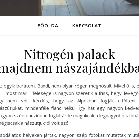
FŐOLDAL
KAPCSOLAT
Nitrogén palack
majdnem nászajándékb
z egyik barátom, Bandi, nem olyan régen megnősült. Mivel ő is, 
 – most már – felesége is nagyon szeretik a friss, hegyi levegő
gy nem volt kérdés, hogy az Alpokban fogják eltölteni
ászútjukat, mindenféle flanc nélkül. Így hát egy nagyon kedve
agyon szép panzióban foglalták le maguknak a legnagyobb szobá
égiscsak a nászútjukról volt szó.
sodálatos helyeken jártak, nagyon szép fotókat mutattak miut