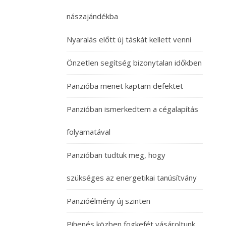
nászajándékba
Nyaralás előtt új táskát kellett venni
Önzetlen segítség bizonytalan időkben
Panzióba menet kaptam defektet
Panzióban ismerkedtem a cégalapítás
folyamatával
Panzióban tudtuk meg, hogy
szükséges az energetikai tanúsítvány
Panzióélmény új szinten
Pihenés közben fogkefét vásároltunk