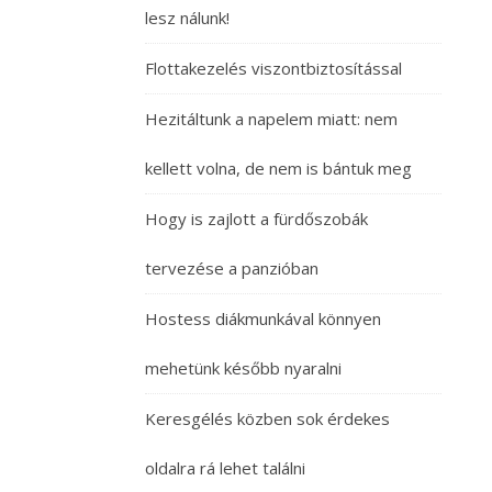
lesz nálunk!
Flottakezelés viszontbiztosítással
Hezitáltunk a napelem miatt: nem
kellett volna, de nem is bántuk meg
Hogy is zajlott a fürdőszobák
tervezése a panzióban
Hostess diákmunkával könnyen
mehetünk később nyaralni
Keresgélés közben sok érdekes
oldalra rá lehet találni