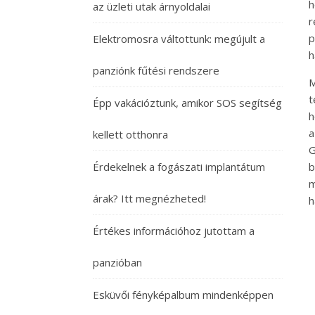
h
az üzleti utak árnyoldalai
r
p
Elektromosra váltottunk: megújult a
h
panziónk fűtési rendszere
M
t
Épp vakációztunk, amikor SOS segítség
h
a
kellett otthonra
G
Érdekelnek a fogászati implantátum
b
m
árak? Itt megnézheted!
h
Értékes információhoz jutottam a
panzióban
Esküvői fényképalbum mindenképpen