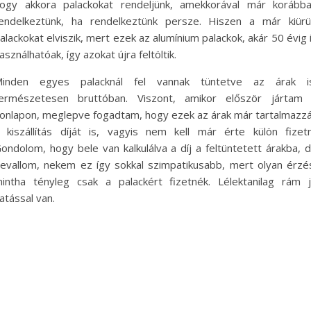
ogy akkora palackokat rendeljünk, amekkorával már korább
endelkeztünk, ha rendelkeztünk persze. Hiszen a már kiürü
alackokat elviszik, mert ezek az alumínium palackok, akár 50 évig 
asználhatóak, így azokat újra feltöltik.
inden egyes palacknál fel vannak tüntetve az árak i
ermészetesen bruttóban. Viszont, amikor először jártam
onlapon, meglepve fogadtam, hogy ezek az árak már tartalmazz
 kiszállítás díját is, vagyis nem kell már érte külön fizetn
ondolom, hogy bele van kalkulálva a díj a feltüntetett árakba, 
evallom, nekem ez így sokkal szimpatikusabb, mert olyan érzé
intha tényleg csak a palackért fizetnék. Lélektanilag rám 
atással van.