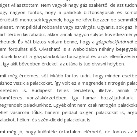
éget választottam. Nem vagyok nagy gáz szakértő, de azt tudo
ogy nagyon fontos, hogy a palackok biztonságosak és komo
érüléstől mentesek legyenek, hogy ne következzen be semmifé
aleset, mint például robbanás vagy szivárgás. Ugyanis, sok gáz, 
árt térben kiszabadul, akkor annak nagyon súlyos következmény
ehetnek. És hát biztos voltam benne, hogy a
gázpalackfutárnál
em fordulhat elő. Olvasható is a weboldalon néhány bejegyzé
öbbek között a gázpalackok biztonságáról és azok ellenőrzésér
s, így akit bővebben érdekel, az utána is tud olvasni helyben.
mit még érdemes, sőt inkább fontos tudni, hogy minden esetb
ázhoz viszik a palackokat, így volt ez a megrendelt nitrogén pala
setében is. Budapest teljes területén, illetve, annak 
ilométeres vonzáskörzetében, így hamar hozzájuthatunk
egrendelt palackunkhoz. Egyébként nem csak nitrogén palackok
ehet vásárolni tőlük, hanem például oxigén palackokat is, arg
alackot, hélium és szén-dioxid palackokat is.
mi még jó, hogy különféle űrtartalom elérhető, de fontos az i