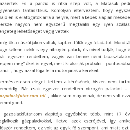
azaértek. És a panzió is ritka szép volt, a kilátásuk ped
gyenesen fantasztikus. Komolyan elterveztem, hogy egysz
ajd én is ellátogatok arra a helyre, mert a képek alapján mesebel
ersze nagyon nem egyszerű megtalálni egy ilyen szállás
engeteg lehetőséget végig vettek.
míg ők a nászútjukon voltak, kaptam tőlük egy feladatot. Mondtá
ogy kellene nekik is egy nitrogén palack, és mivel tudják, hogy 
ár egyszer rendeltem, vagyis van benne némi tapasztalat
lepjem meg” őket is egyel, mert ki akarják próbálni – pontosabb
andi -, hogy azzal fújja fel a motorjának a kerekeit.
ermészetesen eleget tettem a kérésének, hiszen nem tarto
emeddig. Bár csak egyszer rendeltem nitrogén palackot –
azpalackfutar.com-tól
-, akkor sem magamnak, de nem volt ezz
emmi gond.
 gazpalackfutar.com alapítója egyébként több, mint 17 é
oglalkozik gázpalackokkal, illetve azok cseréjével, így amik
lőször rendeltem, ez volt az egyik fő szempont, ami miatt ezt