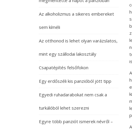
megmentette a napot a panzióban
c
h
Az alkoholizmus a sikeres embereket
s
b
sem kíméli
z
l
Az otthonod is lehet olyan varázslatos,
n
mint egy szállodai lakosztály
t
i
Csapatépítés felsőfokon
A
h
Egy erdőszéli kis panzióból jött tipp
e
k
Egyedi ruhadarabokat nem csak a
m
turkálóból lehet szerezni
l
p
Egyre több panziót ismerek névről –
A