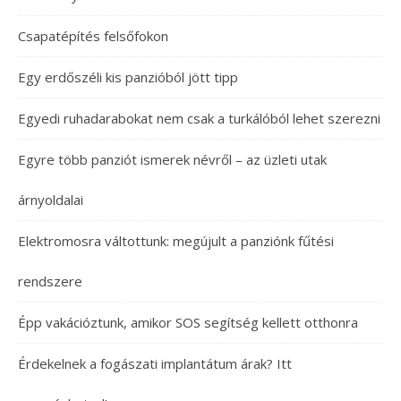
Csapatépítés felsőfokon
Egy erdőszéli kis panzióból jött tipp
Egyedi ruhadarabokat nem csak a turkálóból lehet szerezni
Egyre több panziót ismerek névről – az üzleti utak
árnyoldalai
Elektromosra váltottunk: megújult a panziónk fűtési
rendszere
Épp vakációztunk, amikor SOS segítség kellett otthonra
Érdekelnek a fogászati implantátum árak? Itt