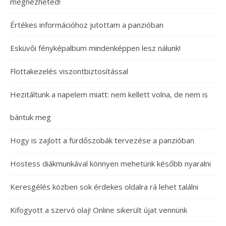
megnézheted!
Értékes információhoz jutottam a panzióban
Esküvői fényképalbum mindenképpen lesz nálunk!
Flottakezelés viszontbiztosítással
Hezitáltunk a napelem miatt: nem kellett volna, de nem is
bántuk meg
Hogy is zajlott a fürdőszobák tervezése a panzióban
Hostess diákmunkával könnyen mehetünk később nyaralni
Keresgélés közben sok érdekes oldalra rá lehet találni
Kifogyott a szervó olaj! Online sikerült újat vennünk