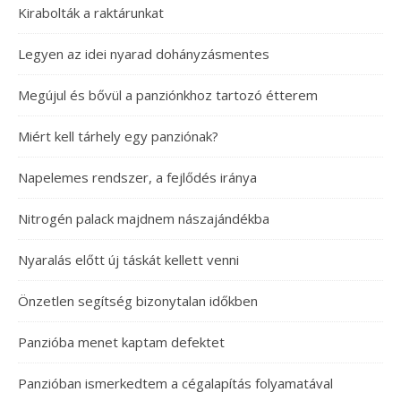
Kirabolták a raktárunkat
Legyen az idei nyarad dohányzásmentes
Megújul és bővül a panziónkhoz tartozó étterem
Miért kell tárhely egy panziónak?
Napelemes rendszer, a fejlődés iránya
Nitrogén palack majdnem nászajándékba
Nyaralás előtt új táskát kellett venni
Önzetlen segítség bizonytalan időkben
Panzióba menet kaptam defektet
Panzióban ismerkedtem a cégalapítás folyamatával