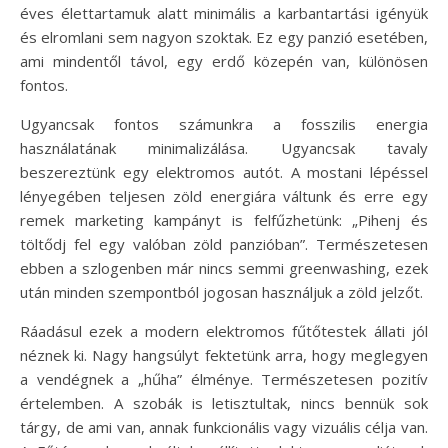
éves élettartamuk alatt minimális a karbantartási igényük
és elromlani sem nagyon szoktak. Ez egy panzió esetében,
ami mindentől távol, egy erdő közepén van, különösen
fontos.
Ugyancsak fontos számunkra a fosszilis energia
használatának minimalizálása. Ugyancsak tavaly
beszereztünk egy elektromos autót. A mostani lépéssel
lényegében teljesen zöld energiára váltunk és erre egy
remek marketing kampányt is felfűzhetünk: „Pihenj és
töltődj fel egy valóban zöld panzióban”. Természetesen
ebben a szlogenben már nincs semmi greenwashing, ezek
után minden szempontból jogosan használjuk a zöld jelzőt.
Ráadásul ezek a modern elektromos fűtőtestek állati jól
néznek ki. Nagy hangsúlyt fektetünk arra, hogy meglegyen
a vendégnek a „hűha” élménye. Természetesen pozitív
értelemben. A szobák is letisztultak, nincs bennük sok
tárgy, de ami van, annak funkcionális vagy vizuális célja van.