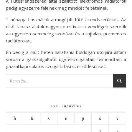
A Fűtésrendszerek által szállított elektromos radiátorok
pedig egyszerre felelnek meg mindkét feltételnek.
1 hónapja használjuk a megújult fűtési rendszerünket. Az
első tapasztalatok nagyon pozitívak: a vendégek szeretik
az egyenletesen meleg szobákat és a zajtalan, pormentes
radiátorokat.
Én pedig a múlt héten hallatlanul boldogan utoljára álltam
sorban a gázszolgáltató ügyfélszolgálatán: felmondtam a
gázzal kapcsolatos szolgáltatási szerződésünket.
2026. augusztus
h
K
s
c
p
s
v
1
2