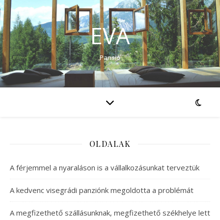
EVA
Pansio
OLDALAK
A férjemmel a nyaraláson is a vállalkozásunkat terveztük
A kedvenc visegrádi panziónk megoldotta a problémát
A megfizethető szállásunknak, megfizethető székhelye lett