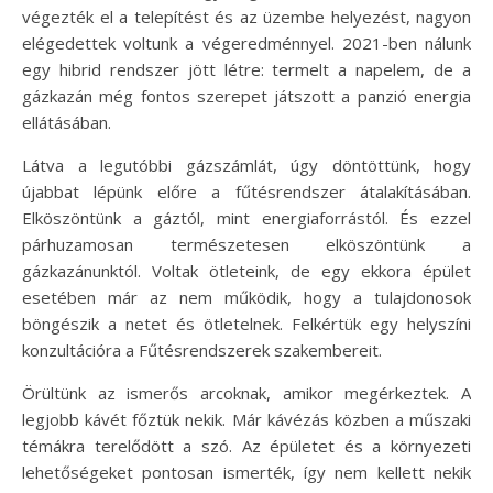
végezték el a telepítést és az üzembe helyezést, nagyon
elégedettek voltunk a végeredménnyel. 2021-ben nálunk
egy hibrid rendszer jött létre: termelt a napelem, de a
gázkazán még fontos szerepet játszott a panzió energia
ellátásában.
Látva a legutóbbi gázszámlát, úgy döntöttünk, hogy
újabbat lépünk előre a fűtésrendszer átalakításában.
Elköszöntünk a gáztól, mint energiaforrástól. És ezzel
párhuzamosan természetesen elköszöntünk a
gázkazánunktól. Voltak ötleteink, de egy ekkora épület
esetében már az nem működik, hogy a tulajdonosok
böngészik a netet és ötletelnek. Felkértük egy helyszíni
konzultációra a Fűtésrendszerek szakembereit.
Örültünk az ismerős arcoknak, amikor megérkeztek. A
legjobb kávét főztük nekik. Már kávézás közben a műszaki
témákra terelődött a szó. Az épületet és a környezeti
lehetőségeket pontosan ismerték, így nem kellett nekik