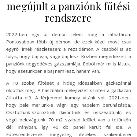
megújult a panziónk fűtési
rendszere
2022-ben egy új démon jelent meg a láthatáron.
Pontosabban több új démon, de ezek közül most csak
egyről írnék részletesen: a rezsidémon. A csapból is az
folyik, hogy baj van, vagy baj lesz. Közben megérkezett a
panziónk negyedéves gázszámlája. Ebből már mi is láttuk,
hogy esetünkben a baj nem lesz, hanem van.
A 10 szoba fűtését a hideg időszakban gázkazánnal
oldottuk meg. A használati melegvizet szintén a gázkazán
állította elő. A férjemmel komoly vitánk volt 2021-ben,
hogy bele merjünk-e vágni egy napelem beruházásba.
Osztottunk-szoroztunk (kivontunk és összeadtunk) és
végül belevágtunk. 70 m2 szabad felület van a tetőnkön
déli irányban, így 40 db panel került fel ide. A
Fűtésrendszerek megyeileg illetékes szakemberei