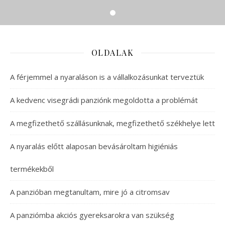
OLDALAK
A férjemmel a nyaraláson is a vállalkozásunkat terveztük
A kedvenc visegrádi panziónk megoldotta a problémát
A megfizethető szállásunknak, megfizethető székhelye lett
A nyaralás előtt alaposan bevásároltam higiéniás
termékekből
A panzióban megtanultam, mire jó a citromsav
A panziómba akciós gyereksarokra van szükség