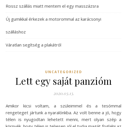
Rossz szállás miatt mentem el egy masszázsra
Új gumikkal érkezek a motorommal az karácsonyi
szálláshoz
Váratlan segítség a plakátról
UNCATEGORIZED
Lett egy saját panzióm
2020.03.13.
Amikor kicsi voltam, a szüleimmel és a tesómmal
rengeteget jártunk a nyaralónkba. Az volt benne a jó, hogy
télen is nyugodtan lehetett menni, mert olyan szép a
környék, hogy télen is teljesen jól el tudja magát foglalni az