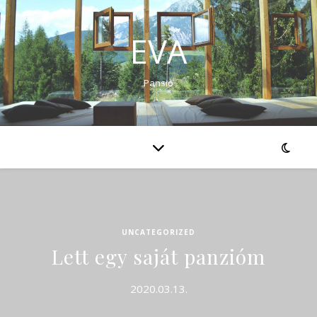
EVA
Pansio
UNCATEGORIZED
Lett egy saját panzióm
2020.03.13.