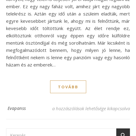
ember. Ez egy nagy faház volt, amihez járt egy nagyobb
telekrész is. Aztán egy idő után a szüleim eladták, mert
egyre kevesebbet jártunk le, ahogy mi is felnőttünk, már
kevesebb időt töltöttünk együtt. Az élet rendje ez,
elköltöztünk otthonról vagy éppen egy időre külföldre
mentünk ösztöndíjjal és még sorolhatnám. Már kicsiként is
megfogalmazódott bennem, hogy milyen jó lenne, ha
felnőttként nekem is lenne egy panzióm vagy egy hasonló
házam és az emberek…
TOVÁBB
Lett egy saját panzióm bejegyzéshez
Evapanss
a hozzászólások lehetősége kikapcsolva