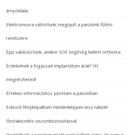
árnyoldalai
Elektromosra váltottunk: megújult a panziónk fűtési
rendszere
Épp vakációztunk, amikor SOS segítség kellett otthonra
Érdekelnek a fogászati implantátum árak? Itt
megnézheted!
Értékes információhoz jutottam a panzióban
Esküvői fényképalbum mindenképpen lesz nálunk!
Flottakezelés viszontbiztosítással
Hezitáltunk a napelem miatt: nem kellett volna, de nem is